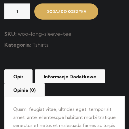
ilość
DODAJ DO KOSZYKA
Aceite
Con
Pan
SKU:
woo-long-sleeve-tee
Kategoria:
Tshirts
Opis
Informacje Dodatkowe
Opinie (0)
Quam, feugiat vitae, ultricies eget, tempor sit
amet, ante. ellentesque habitant morbi tristique
senectus et netus et malesuada fames ac turpis