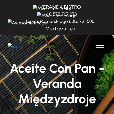
VERANDA BISTRO
+48 578 707 073
Gryfa Pomorskiego 80b, 72-500
Międzyzdroje
Aceite Con Pan -
Veranda
Międzyzdroje