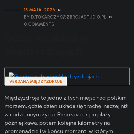
13 MAJA, 2026
BY D.TOKARCZYK@ZBROJASTUDIO.PL
0 COMMENTS
Gdzie na obiad w
Międzyzdrojach
VERDANA MIĘDZYZDROJE
Międzyzdroje to jedno z tych miejsc nad polskim
morzem, gdzie dzień układa się trochę inaczej niż
w codziennym życiu. Rano spacer po plaży,
później kawa, potem kolejne kilometry na
promenadzie i w końcu moment, w którym