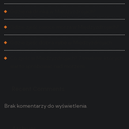
Gdzie na drinka w Międzyzdrojach?
Gdzie zjeść owoce morza w Międzyzdrojach?
Gdzie zjeść dobrą rybę w Międzyzdrojach
Co zjeść w Międzyzdrojach? 7 smaków, których
warto spróbować nad morzem
Recent Comments
Brak komentarzy do wyświetlenia.
Archives