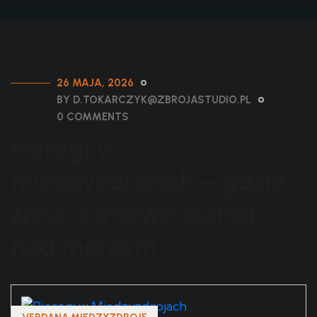
26 MAJA, 2026
BY D.TOKARCZYK@ZBROJASTUDIO.PL
0 COMMENTS
Pierogi w
Międzyzdrojach – gdzie
zjeść domowe pierogi
nad morzem