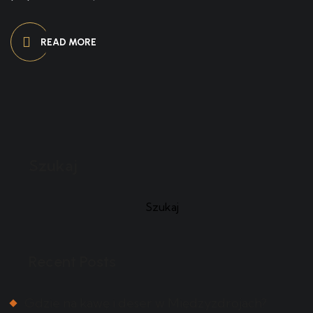
READ MORE
Szukaj
Szukaj
Recent Posts
Gdzie na kawę i deser w Międzyzdrojach?